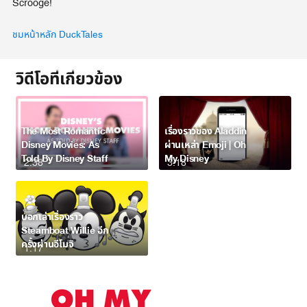
Scrooge!
ชมหน้าหลัก DuckTales
วิดีโอที่เกี่ยวข้อง
The Most Romantic
เรื่องราวของ Aladdin
Disney Movies: As
ผ่านเหล่า Emoji | Oh
Told By Disney Staff
My Disney
2:38
3:18
บอกเล่าเรื่องราว
Steamboat Willie อีก
ครั้งผ่านอีโมจิ
1:17