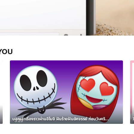
YOU
บอกเล่าเรื่องราวผ่านอีโมจิ ฝันร้ายฝันอัศจรรย์ ก่อนวันคริสต์มาส
3:29