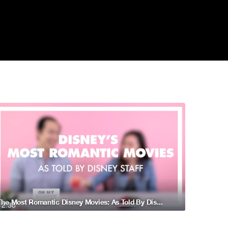
The Most Romantic Disney Movies: As Told By Disney Staff
2:38