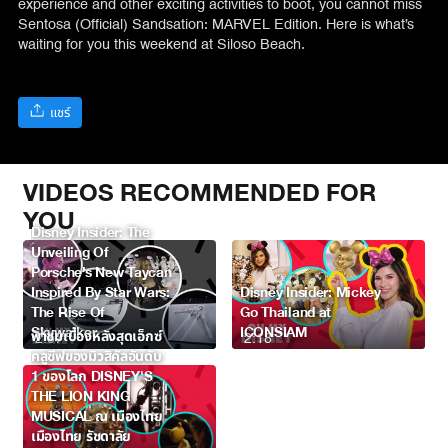
experience and other exciting activities to boot, you cannot miss
Sentosa (Official) Sandsation: MARVEL Edition. Here is what’s
waiting for you this weekend at Siloso Beach.
แชร์
VIDEOS RECOMMENDED FOR
YOU
Disney Insider: The
Unveiling Of
Porsche’s New Taycan
Inspired By Star Wars:
Disney Insider: Mickey
The Rise Of
Go Thailand at
Skywalker
ICONSIAM
พาชมเบื้องหลังสุดเอ็กซ์
2:57
2:18
คลูซีฟของมิวสิคัลอันดับ
1 ของโลก DISNEY'S
THE LION KING
MUSICAL ณ เมืองไทย
เมืองไทย รัชดาลัย