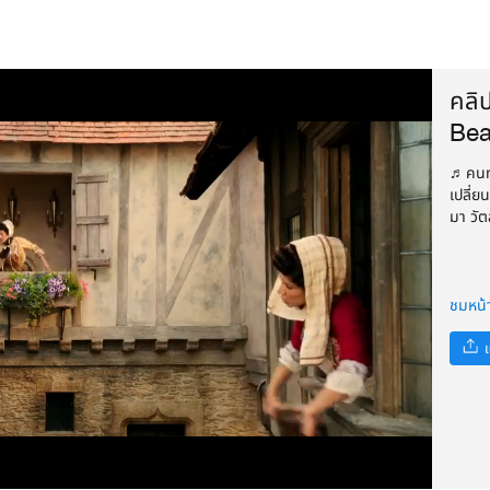
คลิ
Bea
♫ คนทำ
เปลี่ย
มา วัต
ชมหน้
แ