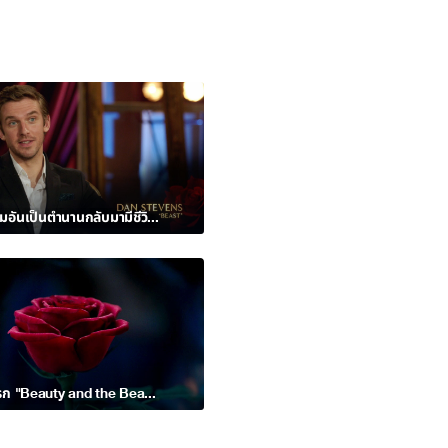
นำความงามอันเป็นตำนานกลับมามีชีวิตอีกครั้ง - Beauty and the Beast
ตัวอย่างแรก "Beauty and the Beast โฉมงามกับเจ้าชายอสูร"