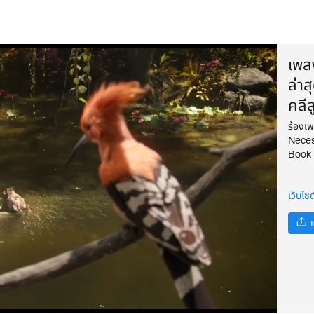
เพล
ล่า
คลีล
ร้องเ
Neces
Book 
เว็บไ
แ