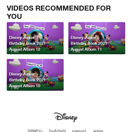
VIDEOS RECOMMENDED FOR
YOU
Disney Junior
Disney Junior
Birthday Book 2021
Birthday Book 2021
August Album 12
August Album 11
1:00
1:00
Disney Junior
Birthday Book 2021
August Album 10
1:00
DISNEY+
ร้านค้าดิสนีย์
ภาพยนตร์
พาร์คส