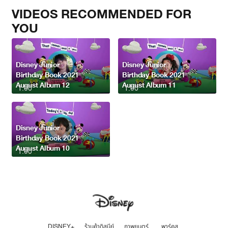
VIDEOS RECOMMENDED FOR
YOU
Disney Junior
Disney Junior
Birthday Book 2021
Birthday Book 2021
August Album 12
August Album 11
1:00
1:00
Disney Junior
Birthday Book 2021
August Album 10
1:00
DISNEY+
ร้านค้าดิสนีย์
ภาพยนตร์
พาร์คส