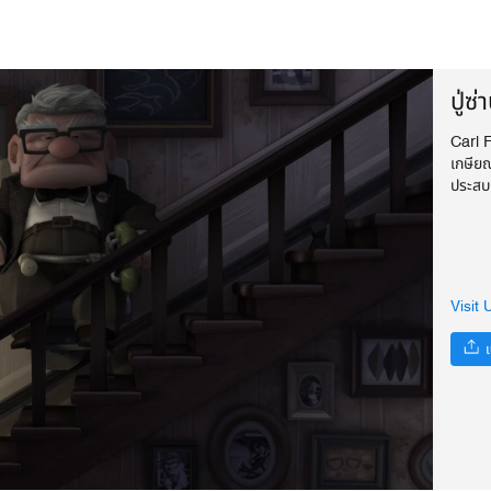
ปู่ซ
Carl 
เกษีย
ประสบก
Visit 
แ