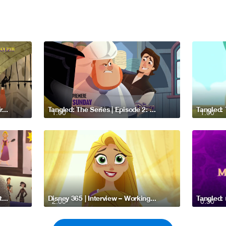
Rapunzel's Tangled Adventure Trailer
Tangled: The Series | Episode 2: Eugene’s Job Hunt – Disney Channel Asia
1:00
1:00
Disney 365 | Interview – Behind the Scenes of Tangled: The Series – Disney Channel Asia
Disney 365 | Interview – Working with Rapunzel in Tangled: The Series – Disney Channel Asia
2:00
0:30