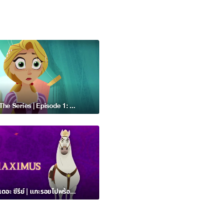
Tangled: The Series | Episode 1: The Meaning of Boo? - Disney Channel Asia
Tangled: เดอะ ซีรีย์ | แกะรอยไปพร้อมกับแม็กซิมัส – ดิสนีย์ แชนแนล เอเชีย