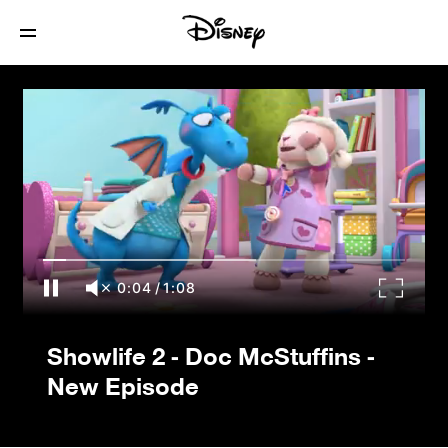
Showlife 2 - Doc McStuffins - New
Episode
0:04
/
1:08
Showlife 2 - Doc McStuffins -
New Episode