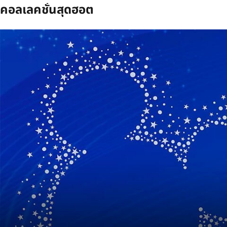
คอลเลคชั่นสุดฮอต