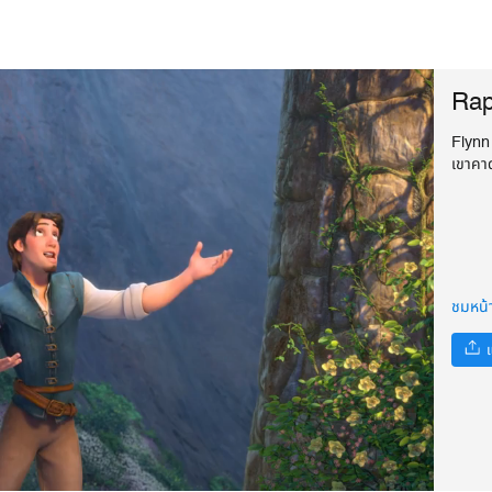
Rap
Flynn 
เขาคา
ชมหน้
แ