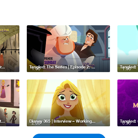
Rapunzel's Tangled Adventure Trailer
Tangled: The Series | Episode 2: Eugene’s Job Hunt – Disney Channel Asia
1:00
1:00
Disney 365 | Interview – Behind the Scenes of Tangled: The Series – Disney Channel Asia
Disney 365 | Interview – Working with Rapunzel in Tangled: The Series – Disney Channel Asia
2:00
0:30