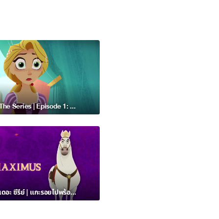
Tangled: The Series | Episode 1: The Meaning of Boo? - Disney Channel Asia
Tangled: เดอะ ซีรีย์ | แกะรอยไปพร้อมกับแม็กซิมัส – ดิสนีย์ แชนแนล เอเชีย