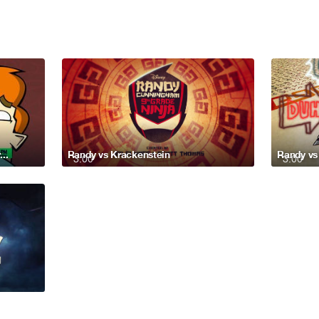
รับชม Randy Cunningham 9th Grade Ninja ทาง Disney XD
Randy vs Krackenstein
Randy vs
3:00
3:00