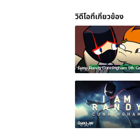
วิดีโอที่เกี่ยวข้อง
0:30
นินจา ลุย
0:30