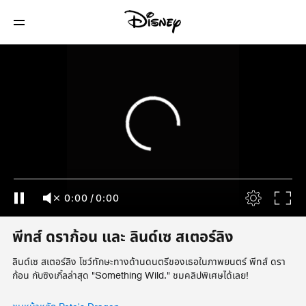
0:00
/
0:00
พีทส์ ดราก้อน และ ลินด์เซ สเตอร์ลิง
ลินด์เซ สเตอร์ลิง โชว์ทักษะทางด้านดนตรีของเธอในภาพยนตร์ พีทส์ ดรา
ก้อน กับซิงเกิ้ลล่าสุด "Something Wild." ชมคลิปพิเศษได้เลย!