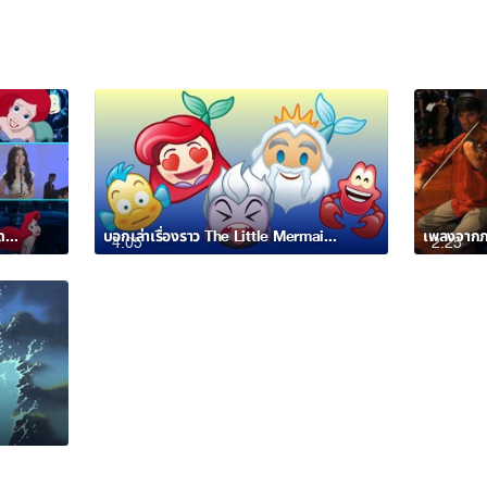
พบกับเมดเลย์พิเศษจากแอนิเมชั่นสุดคลาสสิก The Little Mermaid โดย Chilla Kiana
บอกเล่าเรื่องราว The Little Mermaid ผ่านอีโมจิ
เพลงจากภ
4:05
2:25