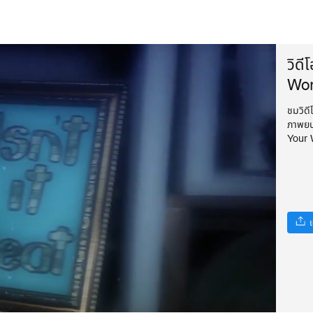
วิดี
Wor
ชมวิดี
ภาพยน
Your 
แ