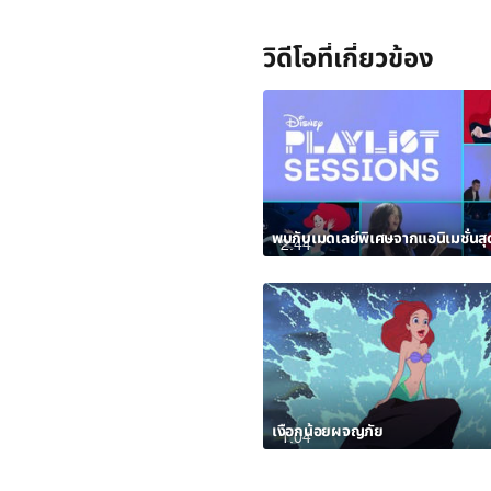
วิดีโอที่เกี่ยวข้อง
2:44
เงือกน้อยผจญภัย
1:04