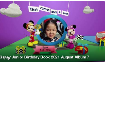
Disney Junior Birthday Book 2021 August Album 7
1:00