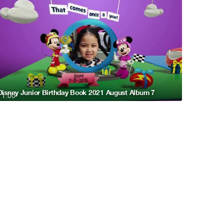
Disney Junior Birthday Book 2021 August Album 7
1:00