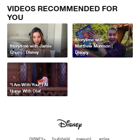
VIDEOS RECOMMENDED FOR
YOU
Storytime with
Storytime with Jamie
Matthew Morrison |
Chung | Disney
Disney
3:44
6:09
“I Am With You” l At
Home With Olaf
2:52
DISNEY+
ร้านค้าดิสนีย์
ภาพยนตร์
พาร์คส