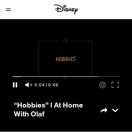
“Hobbies” l At Home With Olaf
0:04
/
0:49
“Hobbies” l At Home
With Olaf