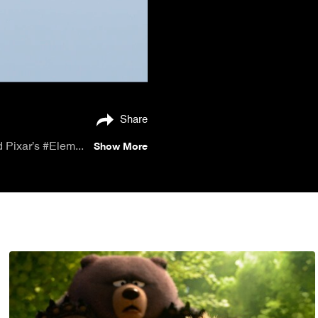
Share
She’s Ember 🔥. He’s Wade💧. Welcome to Element City. Watch the new trailer for Disney and Pixar’s #Elemental and see the movie in June 2023!
Show More