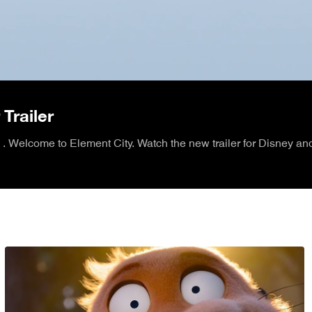
/
 Trailer