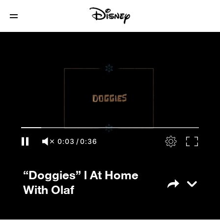
“Doggies” l At Home With Olaf
0:04
/
0:36
“Doggies” l At Home
With Olaf