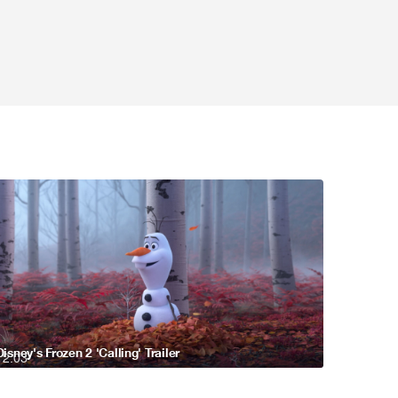
Disney's Frozen 2 'Calling' Trailer
2:03