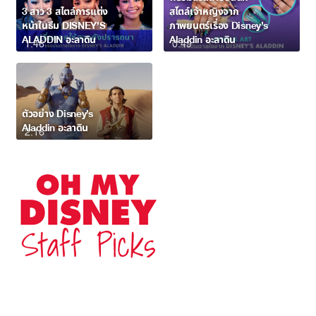
3 สาว 3 สไตล์การแต่ง
สไตล์เจ้าหญิงจาก
หน้าในธีม DISNEY’S
ภาพยนตร์เรื่อง Disney’s
ALADDIN อะลาดิน
Aladdin อะลาดิน
1:46
0:49
ตัวอย่าง Disney’s
Aladdin อะลาดิน
2:16