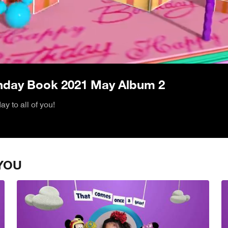
/
thday Book 2021 May Album 2
y to all of you!
YOU