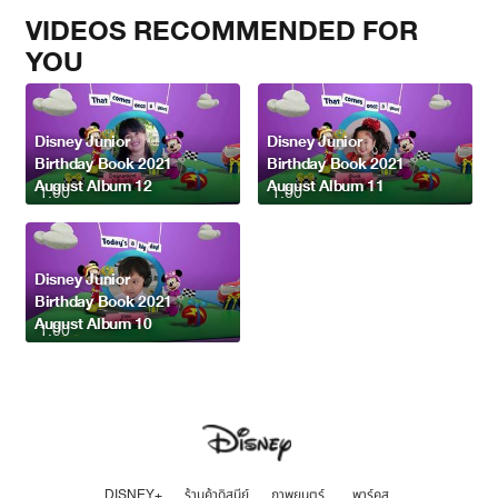
VIDEOS RECOMMENDED FOR
YOU
Disney Junior
Disney Junior
Birthday Book 2021
Birthday Book 2021
August Album 12
August Album 11
1:00
1:00
Disney Junior
Birthday Book 2021
August Album 10
1:00
DISNEY+
ร้านค้าดิสนีย์
ภาพยนตร์
พาร์คส