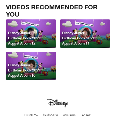
VIDEOS RECOMMENDED FOR
YOU
Disney Junior
Disney Junior
Birthday Book 2021
Birthday Book 2021
August Album 12
August Album 11
1:00
1:00
Disney Junior
Birthday Book 2021
August Album 10
1:00
DISNEY+
ร้านค้าดิสนีย์
ภาพยนตร์
พาร์คส