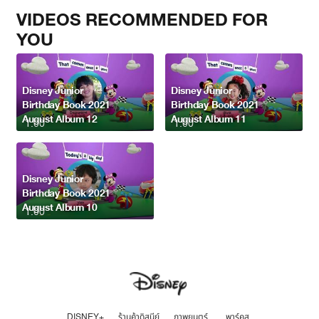
VIDEOS RECOMMENDED FOR
YOU
Disney Junior
Disney Junior
Birthday Book 2021
Birthday Book 2021
August Album 12
August Album 11
1:00
1:00
Disney Junior
Birthday Book 2021
August Album 10
1:00
DISNEY+
ร้านค้าดิสนีย์
ภาพยนตร์
พาร์คส