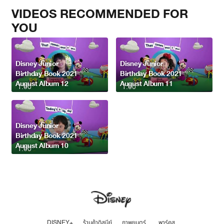
VIDEOS RECOMMENDED FOR
YOU
Disney Junior
Disney Junior
Birthday Book 2021
Birthday Book 2021
August Album 12
August Album 11
1:00
1:00
Disney Junior
Birthday Book 2021
August Album 10
1:00
DISNEY+
ร้านค้าดิสนีย์
ภาพยนตร์
พาร์คส