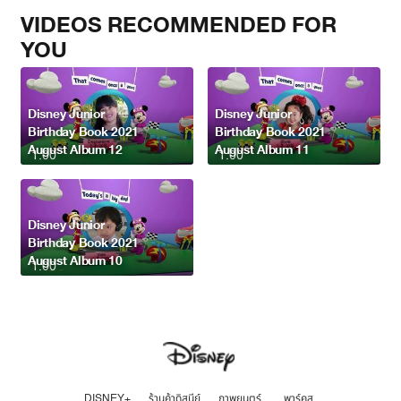
VIDEOS RECOMMENDED FOR
YOU
Disney Junior
Disney Junior
Birthday Book 2021
Birthday Book 2021
August Album 12
August Album 11
1:00
1:00
Disney Junior
Birthday Book 2021
August Album 10
1:00
DISNEY+
ร้านค้าดิสนีย์
ภาพยนตร์
พาร์คส