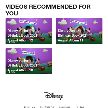
VIDEOS RECOMMENDED FOR
YOU
Disney Junior
Disney Junior
Birthday Book 2021
Birthday Book 2021
August Album 12
August Album 11
1:00
1:00
Disney Junior
Birthday Book 2021
August Album 10
1:00
DISNEY+
ร้านค้าดิสนีย์
ภาพยนตร์
พาร์คส