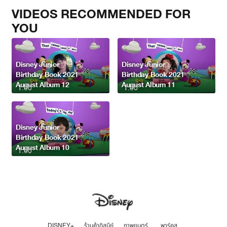
VIDEOS RECOMMENDED FOR
YOU
Disney Junior
Disney Junior
Birthday Book 2021
Birthday Book 2021
August Album 12
August Album 11
1:00
1:00
Disney Junior
Birthday Book 2021
August Album 10
1:00
DISNEY+
ร้านค้าดิสนีย์
ภาพยนตร์
พาร์คส