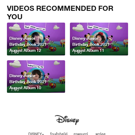
VIDEOS RECOMMENDED FOR
YOU
Disney Junior
Disney Junior
Birthday Book 2021
Birthday Book 2021
August Album 12
August Album 11
1:00
1:00
Disney Junior
Birthday Book 2021
August Album 10
1:00
DISNEY+
ร้านค้าดิสนีย์
ภาพยนตร์
พาร์คส