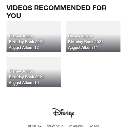
VIDEOS RECOMMENDED FOR
YOU
Disney Junior
Disney Junior
Birthday Book 2021
Birthday Book 2021
August Album 12
August Album 11
1:00
1:00
Disney Junior
Birthday Book 2021
August Album 10
1:00
DISNEY+
ร้านค้าดิสนีย์
ภาพยนตร์
พาร์คส