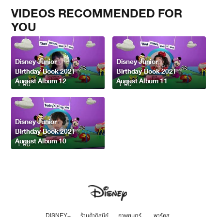
VIDEOS RECOMMENDED FOR
YOU
Disney Junior
Disney Junior
Birthday Book 2021
Birthday Book 2021
August Album 12
August Album 11
1:00
1:00
Disney Junior
Birthday Book 2021
August Album 10
1:00
DISNEY+
ร้านค้าดิสนีย์
ภาพยนตร์
พาร์คส