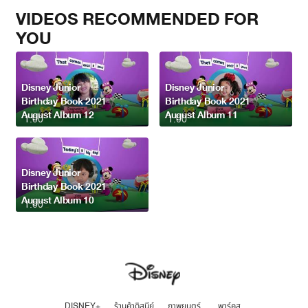
VIDEOS RECOMMENDED FOR
YOU
Disney Junior
Disney Junior
Birthday Book 2021
Birthday Book 2021
August Album 12
August Album 11
1:00
1:00
Disney Junior
Birthday Book 2021
August Album 10
1:00
DISNEY+
ร้านค้าดิสนีย์
ภาพยนตร์
พาร์คส