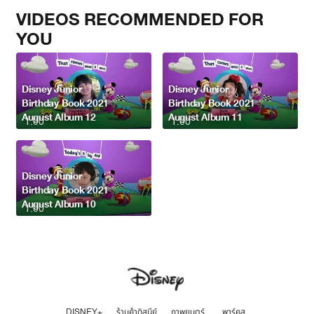
VIDEOS RECOMMENDED FOR
YOU
Disney Junior
Disney Junior
Birthday Book 2021
Birthday Book 2021
August Album 12
August Album 11
1:00
1:00
Disney Junior
Birthday Book 2021
August Album 10
1:00
DISNEY+
ร้านค้าดิสนีย์
ภาพยนตร์
พาร์คส