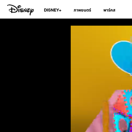
DISNEY+
ภาพยนตร์
พาร์คส
สมุดอวยพรวันเกิดดิ