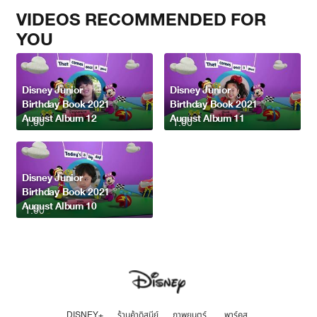
VIDEOS RECOMMENDED FOR
YOU
Disney Junior
Disney Junior
Birthday Book 2021
Birthday Book 2021
August Album 12
August Album 11
1:00
1:00
Disney Junior
Birthday Book 2021
August Album 10
1:00
DISNEY+
ร้านค้าดิสนีย์
ภาพยนตร์
พาร์คส