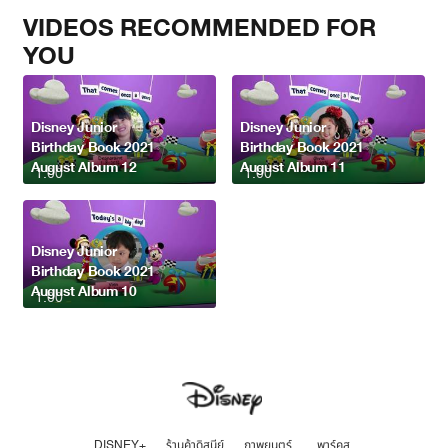
VIDEOS RECOMMENDED FOR
YOU
Disney Junior
Disney Junior
Birthday Book 2021
Birthday Book 2021
August Album 12
August Album 11
1:00
1:00
Disney Junior
Birthday Book 2021
August Album 10
1:00
DISNEY+
ร้านค้าดิสนีย์
ภาพยนตร์
พาร์คส