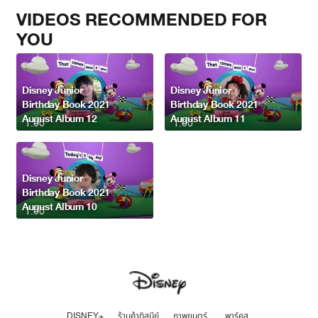
VIDEOS RECOMMENDED FOR
YOU
Disney Junior
Disney Junior
Birthday Book 2021
Birthday Book 2021
August Album 12
August Album 11
1:00
1:00
Disney Junior
Birthday Book 2021
August Album 10
1:00
DISNEY+
ร้านค้าดิสนีย์
ภาพยนตร์
พาร์คส