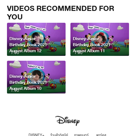
VIDEOS RECOMMENDED FOR
YOU
Disney Junior
Disney Junior
Birthday Book 2021
Birthday Book 2021
August Album 12
August Album 11
1:00
1:00
Disney Junior
Birthday Book 2021
August Album 10
1:00
DISNEY+
ร้านค้าดิสนีย์
ภาพยนตร์
พาร์คส