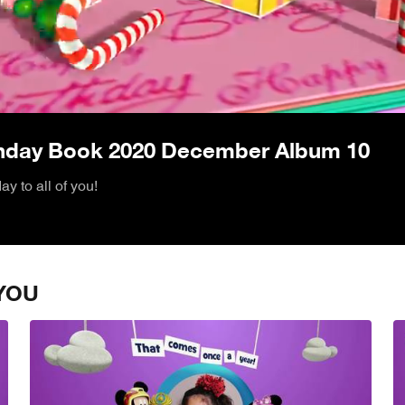
/
rthday Book 2020 December Album 10
y to all of you!
YOU