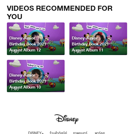
VIDEOS RECOMMENDED FOR
YOU
Disney Junior
Disney Junior
Birthday Book 2021
Birthday Book 2021
August Album 12
August Album 11
1:00
1:00
Disney Junior
Birthday Book 2021
August Album 10
1:00
DISNEY+
ร้านค้าดิสนีย์
ภาพยนตร์
พาร์คส