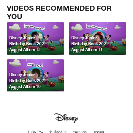
VIDEOS RECOMMENDED FOR
YOU
Disney Junior
Disney Junior
Birthday Book 2021
Birthday Book 2021
August Album 12
August Album 11
1:00
1:00
Disney Junior
Birthday Book 2021
August Album 10
1:00
DISNEY+
ร้านค้าดิสนีย์
ภาพยนตร์
พาร์คส