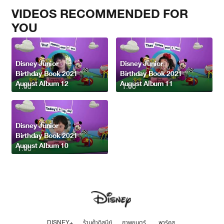
VIDEOS RECOMMENDED FOR
YOU
Disney Junior
Disney Junior
Birthday Book 2021
Birthday Book 2021
August Album 12
August Album 11
1:00
1:00
Disney Junior
Birthday Book 2021
August Album 10
1:00
DISNEY+
ร้านค้าดิสนีย์
ภาพยนตร์
พาร์คส