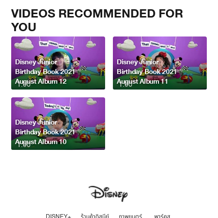
VIDEOS RECOMMENDED FOR
YOU
Disney Junior
Disney Junior
Birthday Book 2021
Birthday Book 2021
August Album 12
August Album 11
1:00
1:00
Disney Junior
Birthday Book 2021
August Album 10
1:00
DISNEY+
ร้านค้าดิสนีย์
ภาพยนตร์
พาร์คส