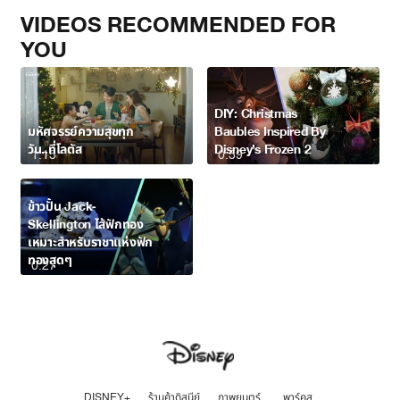
VIDEOS RECOMMENDED FOR
YOU
DIY: Christmas
มหัศจรรย์ความสุขทุก
Baubles Inspired By
วัน..ที่โลตัส
Disney’s Frozen 2
1:15
0:59
ข้าวปั้น Jack-
Skellington ไส้ฟักทอง
เหมาะสำหรับราชาแห่งฟัก
ทองสุดๆ
0:27
DISNEY+
ร้านค้าดิสนีย์
ภาพยนตร์
พาร์คส