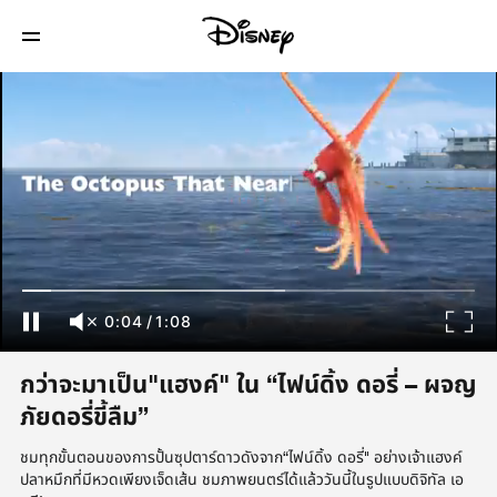
0:04
/
1:08
กว่าจะมาเป็น"แฮงค์" ใน “ไฟน์ดิ้ง ดอรี่ – ผจญ
ภัยดอรี่ขี้ลืม”
ชมทุกขั้นตอนของการปั้นซุปตาร์ดาวดังจาก“ไฟน์ดิ้ง ดอรี่" อย่างเจ้าแฮงค์
ปลาหมึกที่มีหวดเพียงเจ็ดเส้น ชมภาพยนตร์ได้แล้ววันนี้ในรูปแบบดิจิทัล เอ