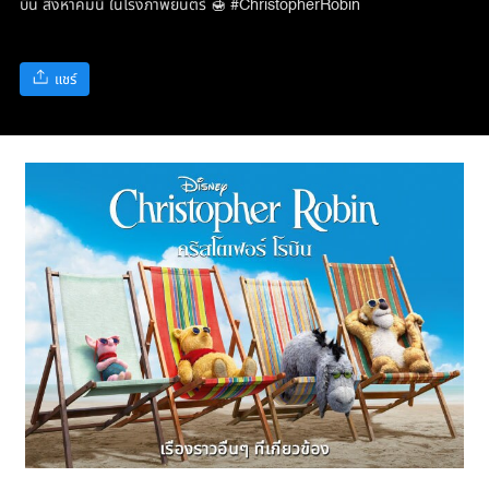
บิน สิงหาคมนี้ ในโรงภาพยนตร์ 🍯 #ChristopherRobin
แชร์