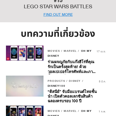
#15
LEGO STAR WARS BATTLES
FIND OUT MORE
บทความที่เกี่ยวข้อง
MOVIES / MARVEL /
OH MY
17 เม.ย.
DISNEY
ร่วมผจญภัยกับแก๊งฮีโร่ที่คุณ
รักเป็นครั้งสุดท้าย! ด้วย
วอลเปเปอร์โทรศัพท์และภาพ
พื้นหลังวิดีโอคอลแรงบันดาล
ใจจาก
PRODUCTS / DISNEY /
Marvel Studios’
5 มี.ค.
Guardians Of The Galaxy
DISNEY100
Volume 3
“ดิสนีย์” จับมือแบรนด์ไทยชั้น
นำ เปิดตัวคอลเลกชันสินค้า
ฉลองครบรอบ 100 ปี
MOVIES / MARVEL /
OH MY
1 ก.พ.
DISNEY